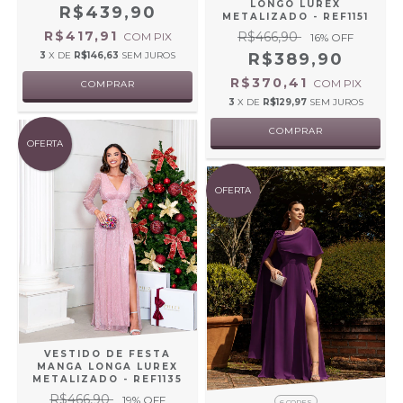
LONGO LUREX
R$439,90
METALIZADO - REF1151
R$417,91
R$466,90
COM
PIX
16
% OFF
3
X DE
R$146,63
SEM JUROS
R$389,90
R$370,41
COM
PIX
COMPRAR
3
X DE
R$129,97
SEM JUROS
COMPRAR
OFERTA
OFERTA
VESTIDO DE FESTA
MANGA LONGA LUREX
METALIZADO - REF1135
R$466,90
19
% OFF
6 CORES