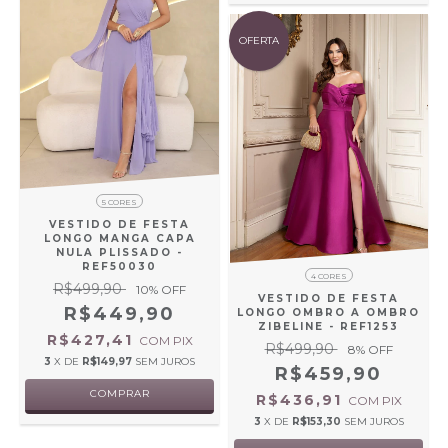
OFERTA
5 CORES
VESTIDO DE FESTA
LONGO MANGA CAPA
NULA PLISSADO -
REF50030
4 CORES
R$499,90
10
% OFF
VESTIDO DE FESTA
R$449,90
LONGO OMBRO A OMBRO
ZIBELINE - REF1253
R$427,41
COM
PIX
R$499,90
8
% OFF
3
X DE
R$149,97
SEM JUROS
R$459,90
COMPRAR
R$436,91
COM
PIX
3
X DE
R$153,30
SEM JUROS