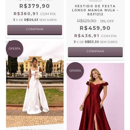
R$379,90
VESTIDO DE FESTA
LONGO MANGA NULA -
R$360,91
COM
PIX
REF1212
3
X DE
R$126,63
SEM JUROS
R$529,90
13
% OFF
R$459,90
COMPRAR
R$436,91
COM
PIX
3
X DE
R$153,30
SEM JUROS
OFERTA
COMPRAR
OFERTA