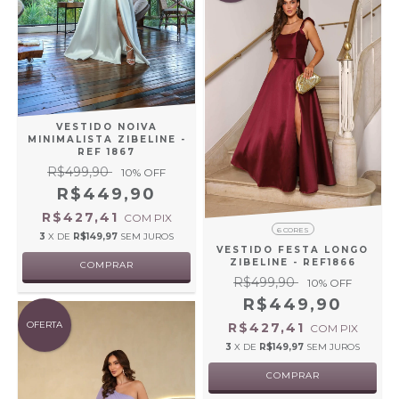
VESTIDO NOIVA
MINIMALISTA ZIBELINE -
REF 1867
R$499,90
10
% OFF
R$449,90
R$427,41
COM
PIX
6 CORES
3
X DE
R$149,97
SEM JUROS
VESTIDO FESTA LONGO
ZIBELINE - REF1866
COMPRAR
R$499,90
10
% OFF
R$449,90
OFERTA
R$427,41
COM
PIX
3
X DE
R$149,97
SEM JUROS
COMPRAR