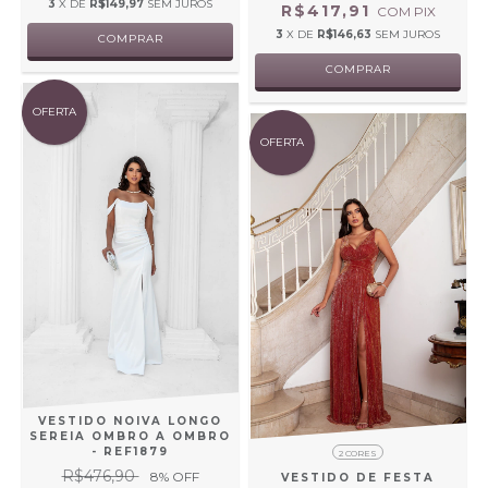
3
X DE
R$149,97
SEM JUROS
R$417,91
COM
PIX
3
X DE
R$146,63
SEM JUROS
COMPRAR
COMPRAR
OFERTA
OFERTA
VESTIDO NOIVA LONGO
SEREIA OMBRO A OMBRO
- REF1879
2 CORES
R$476,90
8
% OFF
VESTIDO DE FESTA