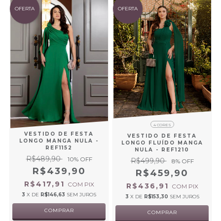
OFERTA
OFERTA
4 CORES
VESTIDO DE FESTA
VESTIDO DE FESTA
LONGO MANGA NULA -
LONGO FLUÍDO MANGA
REF1152
NULA - REF1210
R$489,90
10
% OFF
R$499,90
8
% OFF
R$439,90
R$459,90
R$417,91
COM
PIX
R$436,91
COM
PIX
3
X DE
R$146,63
SEM JUROS
3
X DE
R$153,30
SEM JUROS
COMPRAR
COMPRAR