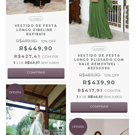
2 CORES
VESTIDO DE FESTA
LONGO ZIBELINE -
REF18610
R$499,90
10
% OFF
R$449,90
6 CORES
R$427,41
VESTIDO DE FESTA
COM
PIX
LONGO PLISSADO COM
3
X DE
R$149,97
SEM JUROS
XALE REMOVÍVEL -
REF50090
COMPRAR
R$489,90
10
% OFF
R$439,90
R$417,91
COM
PIX
OFERTA
3
X DE
R$146,63
SEM JUROS
COMPRAR
OFERTA